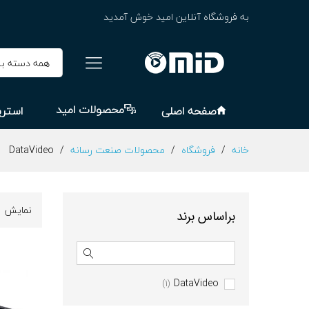
به فروشگاه آنلاین امید خوش آمدید
همه دسته بن
محصولات امید
صفحه اصلی
استری
خانه
/
فروشگاه
/
محصولات صنعت رسانه
/
DataVideo
نمایش
براساس برند
DataVideo
(1)