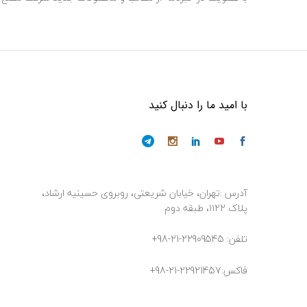
با امید ما را دنبال کنید
آدرس :تهران، خیابان شریعتی، روبروی حسینیه ارشاد،
پلاک ۱۱۲۲، طبقه دوم
تلفن: 22909545-21-98+
فاکس:22921457-21-98+