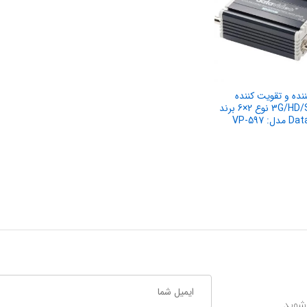
ننده و تقویت کننده
3G/HD/SD-SDI نوع 2×6 برند
: VP-597
شوید.