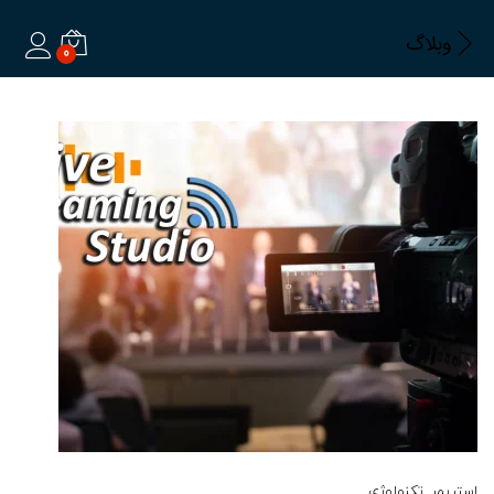
وبلاگ
0
ورود
استریمر
, تکنولوژی