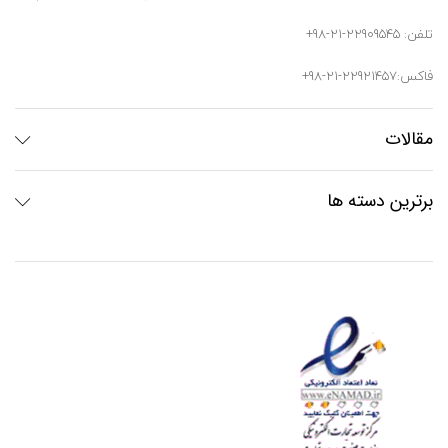
تلفن: 22909545-21-98+
فاکس:22921457-21-98+
مقالات
برترین دسته ها