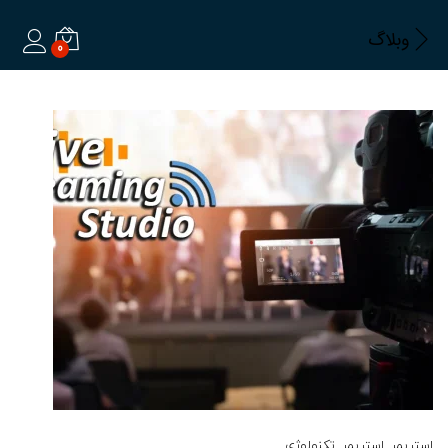
وبلاگ
0
ورود
استریمر
, استریمر
, تکنولوژی